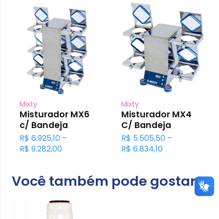
Mixty
Mixty
Misturador MX6
Misturador MX4
c/ Bandeja
C/ Bandeja
O
R$
6.925,10
–
R$
5.505,50
–
reço
Faixa
Faixa
R$
9.282,00
R$
6.834,10
tual
de
de
:
preço:
preço:
Você também pode gostar
$ 254,80.
R$ 6.925,10
R$ 5.505,50
através
através
R$ 9.282,00
R$ 6.834,10