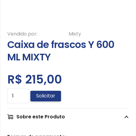
Vendido por:
Mixty
Caixa de frascos Y 600
ML MIXTY
R$
215,00
Caixa
Solicitar
de
frascos
Sobre este Produto
Y
600
ML