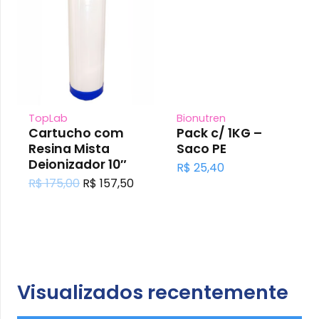
TopLab
Bionutren
Cartucho com
Pack c/ 1KG –
Resina Mista
Saco PE
Deionizador 10″
R$
25,40
O
O
R$
175,00
R$
157,50
preço
preço
original
atual
era:
é:
R$ 175,00.
R$ 157,50.
Visualizados recentemente