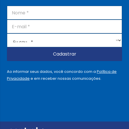
N
o
m
E
e
-
*
m
E
a
u
i
s
l
o
Cadastrar
*
u
.
.
Ao informar seus dados, você concordo com a
Política de
.
Privacidade
e em receber nossas comunicações.
.
*