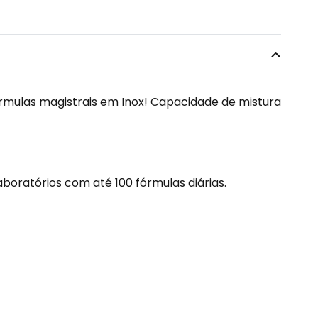
era:
é:
R$ 7.870,00.
R$ 7.161,70.
mulas magistrais em Inox! Capacidade de mistura
aboratórios com até 100 fórmulas diárias.