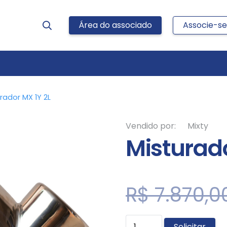
Área do associado
Associe-se
rador MX 1Y 2L
Vendido por:
Mixty
Misturado
R$
7.870,0
Misturador
Solicitar