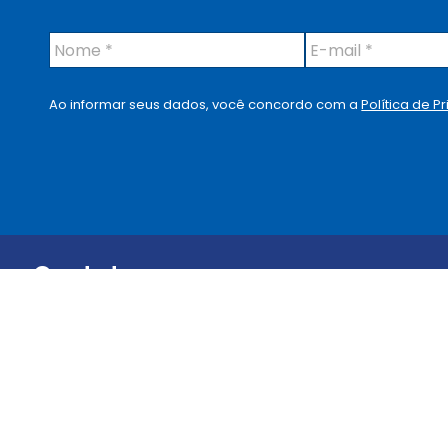
N
E
o
-
m
m
e
a
Ao informar seus dados, você concordo com a
Política de P
*
i
l
*
Contato
Telefone:
4003-9019
Localização
R. Vergueiro, 1855 – 12º andar V. Mariana – 04101-