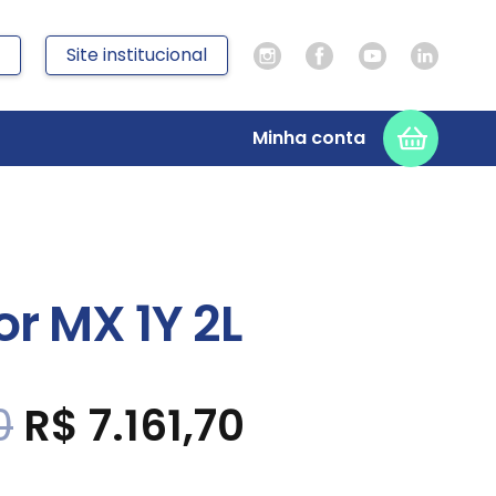
Site institucional
Minha conta
r MX 1Y 2L
O
O
0
R$
7.161,70
preço
preço
original
atual