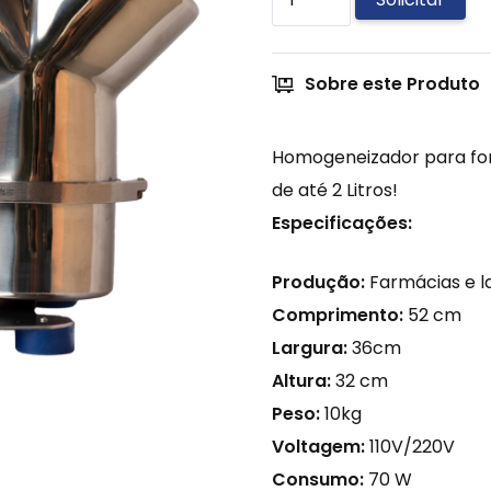
MX
1Y
Sobre este Produto
2L
quantidade
Homogeneizador para for
de até 2 Litros!
Especificações:
Produção:
Farmácias e l
Comprimento:
52 cm
Largura:
36cm
Altura:
32 cm
Peso:
10kg
Voltagem:
110V/220V
Consumo:
7
0 W