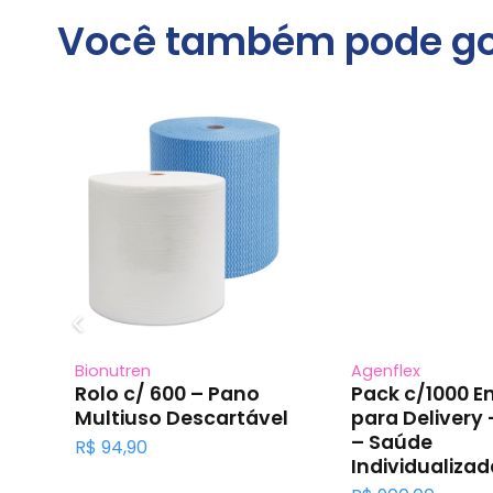
:
era:
é:
er
$ 254,80.
R$ 5.470,00.
R$ 4.977,70.
R$
Você também pode go
Agenflex
NPD
Pack c/1000 Envelope
Pack c/200 Caixa 
para Delivery – 32×40
Papelão Micro-
– Saúde
ondulado – Sem
Individualizada
Impressão –
(20x15x5)