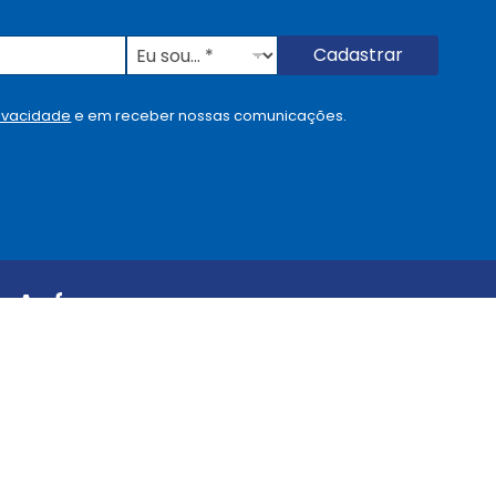
E
Cadastrar
u
s
o
rivacidade
e em receber nossas comunicações.
u
.
.
.
.
*
Anfarmag
Política de Privacidade
Termos de Uso