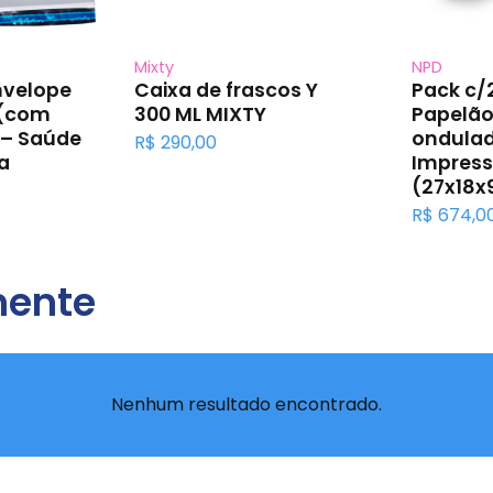
Mixty
NPD
nvelope
Caixa de frascos Y
Pack c/
 (com
300 ML MIXTY
Papelão
 – Saúde
ondula
R$
290,00
a
Impress
(27x18x
R$
674,0
mente
Nenhum resultado encontrado.