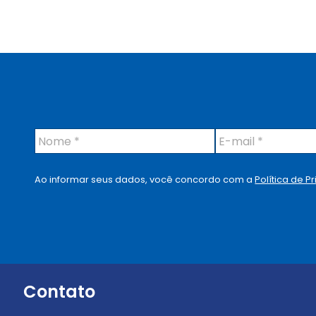
N
E
o
-
m
m
e
a
Ao informar seus dados, você concordo com a
Política de P
*
i
l
*
Contato