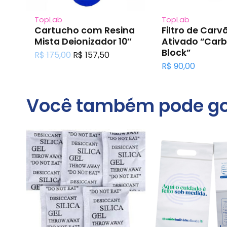
TopLab
TopLab
no
Cartucho com Resina
Filtro de Carv
Mista Deionizador 10″
Ativado “Car
Block”
O
O
R$
175,00
R$
157,50
preço
preço
R$
90,00
original
atual
era:
é:
R$ 175,00.
R$ 157,50.
Você também pode go