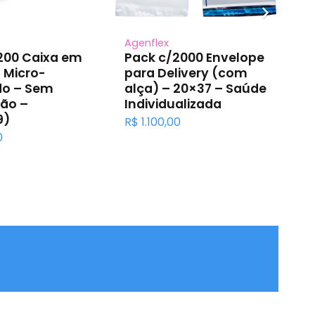
Agenflex
Mi
200 Caixa em
Pack c/2000 Envelope
Mi
 Micro-
para Delivery (com
R$
do – Sem
alça) – 20×37 – Saúde
ão –
Individualizada
9)
R$
1.100,00
0