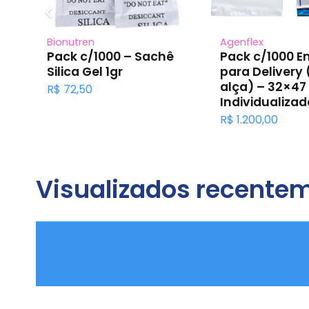
Bionutren
Agenflex
Pack c/1000 – Sachê
Pack c/1000 E
Silica Gel 1gr
para Delivery
alça) – 32×47
R$
72,50
Individualizad
R$
1.200,00
Visualizados recente