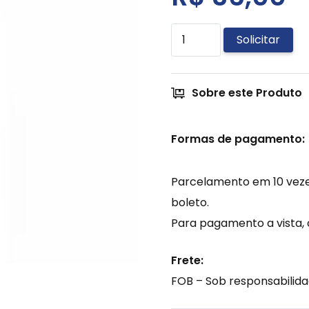
Filtro
Solicitar
Polipropileno
10"
Sobre este Produto
-
1
micra
Formas de pagamento:
quantidade
Parcelamento em 10 vezes
boleto.
Para pagamento a vista, 
Frete:
FOB – Sob responsabilida