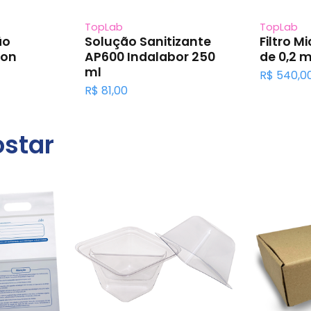
TopLab
TopLab
ão
Solução Sanitizante
Filtro M
bon
AP600 Indalabor 250
de 0,2 m
ml
R$
540,0
R$
81,00
star