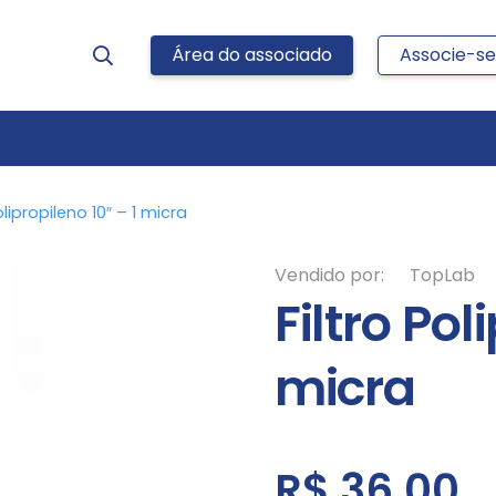
Área do associado
Associe-se
olipropileno 10″ – 1 micra
Vendido por:
TopLab
Filtro Pol
micra
R$
36,00