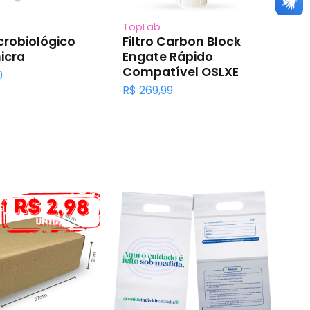
TopLab
To
icrobiológico
Filtro Carbon Block
M
icra
Engate Rápido
O
Compatível OSLXE
G
0
R$
269,99
R$