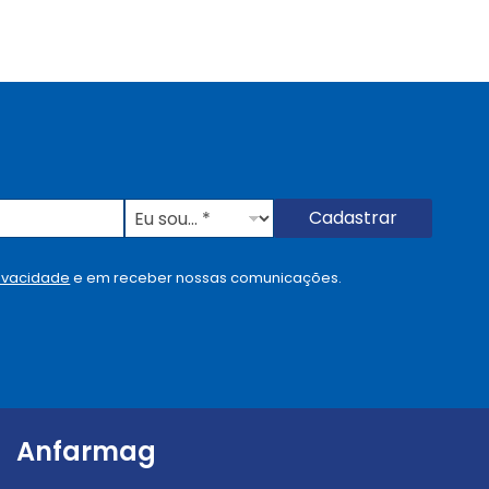
E
Cadastrar
u
s
o
rivacidade
e em receber nossas comunicações.
u
.
.
.
.
*
Anfarmag