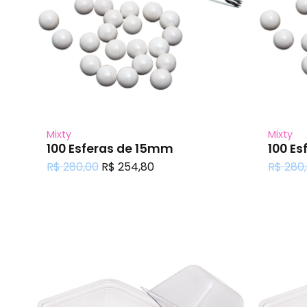
Mixty
Mixty
100 Esferas de 15mm
100 E
O
O
R$
280,00
R$
254,80
R$
280
preço
preço
original
atual
era:
é:
R$ 280,00.
R$ 254,80.