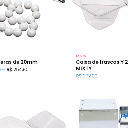
Mixty
sferas de 20mm
Caixa de frascos Y 
MIXTY
O
O
,00
R$
254,80
preço
preço
R$
272,00
original
atual
era:
é:
R$ 280,00.
R$ 254,80.