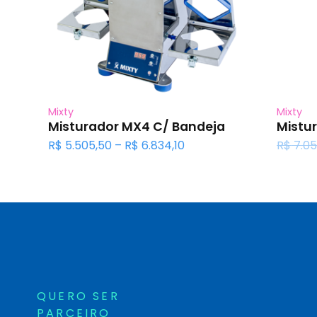
Mixty
Mixty
Misturador MX4 C/ Bandeja
Mistu
Faixa
R$
5.505,50
–
R$
6.834,10
R$
7.05
de
preço:
R$ 5.505,50
através
R$ 6.834,10
QUERO SER
PARCEIRO