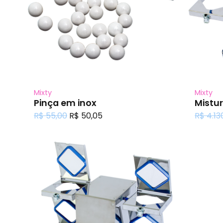
Mixty
Mixty
Pinça em inox
Mistu
O
O
R$
55,00
R$
50,05
R$
4.13
preço
preço
original
atual
era:
é:
R$ 55,00.
R$ 50,05.