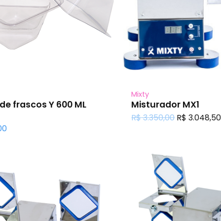
Mixty
de frascos Y 600 ML
Misturador MX1
O
R$
3.350,00
R$
3.048,5
preço
00
original
era:
R$ 3.350,00