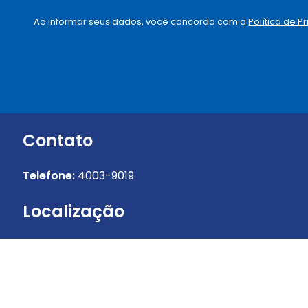
m
m
e
a
Ao informar seus dados, você concordo com a
Política de P
*
i
l
*
Contato
Telefone:
4003-9019
Localização
R. Vergueiro, 1855 – 12º andar V. Mariana – 04101-
000 São Paulo, SP