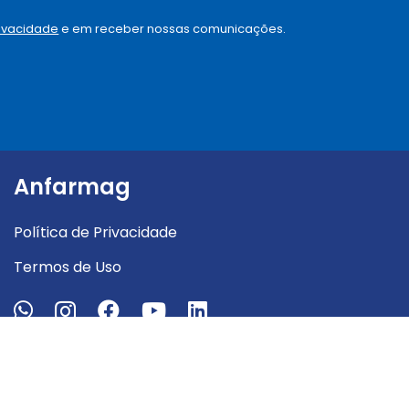
s
o
rivacidade
e em receber nossas comunicações.
u
.
.
.
.
*
Anfarmag
Política de Privacidade
Termos de Uso