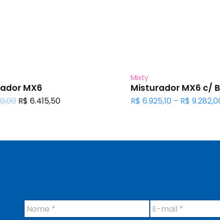
Mixty
rador MX6
Misturador MX6 c/ 
O
O
0,00
R$
6.415,50
R$
6.925,10
–
R$
9.282,0
preço
preço
original
atual
era:
é:
R$ 7.050,00.
R$ 6.415,50.
N
E
o
-