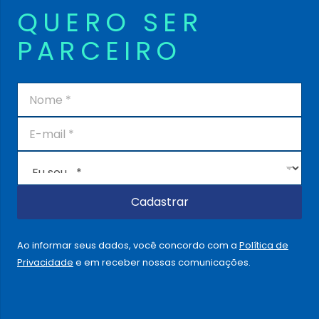
QUERO SER
PARCEIRO
N
o
m
E
e
-
*
m
E
a
u
i
s
l
o
Cadastrar
*
u
.
.
Ao informar seus dados, você concordo com a
Política de
.
Privacidade
e em receber nossas comunicações.
.
*