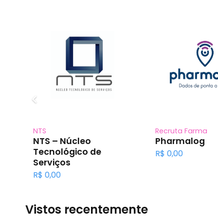
DELL TECHNOLOGIES
Anfarmag
Dell
Polícia Federal –
Auxílio mapa an
R$
0,00
R$
620,00
Vistos recentemente