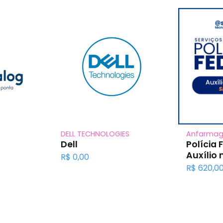
ATR - Anfarmag
Monick Freire
Polícia Federal –
Monick Fre
ual
Fiscalização
Arquitetu
R$
470,00
R$
0,00