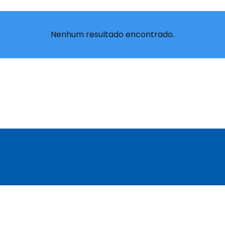
Nenhum resultado encontrado.
N
E
o
-
m
m