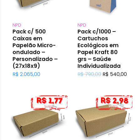
NPD
NPD
Pack c/ 500
Pack c/1000 –
Caixas em
Cartuchos
Papelão Micro-
Ecológicos em
ondulado –
Papel Kraft 80
Personalizado –
grs – Saúde
(27x18x9)
Individualizada
O
O
R$
2.065,00
R$
790,00
R$
540,00
preço
preç
original
atual
era:
é:
R$ 790,00.
R$ 54