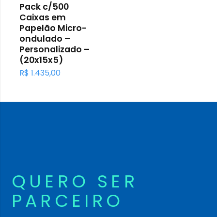
Pack c/500
Caixas em
Papelão Micro-
ondulado –
Personalizado –
(20x15x5)
R$
1.435,00
QUERO SER
PARCEIRO