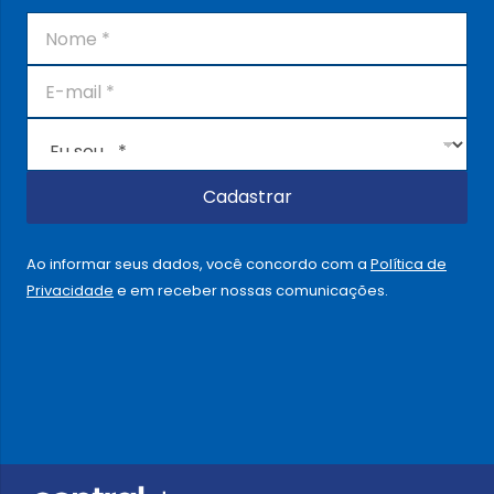
N
o
m
E
e
-
*
m
E
a
u
i
s
l
o
Cadastrar
*
u
.
.
Ao informar seus dados, você concordo com a
Política de
.
Privacidade
e em receber nossas comunicações.
.
*