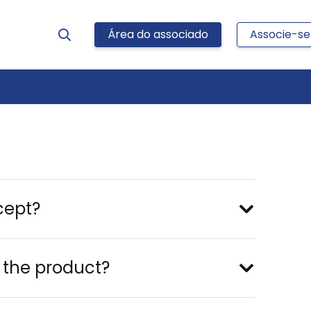
Área do associado
Associe-se
cept?
r the product?