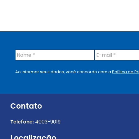
N
E
o
-
m
m
e
a
Ao informar seus dados, você concordo com a
Política de P
*
i
l
*
Contato
Telefone:
4003-9019
Localização