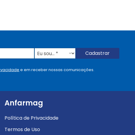
E
Cadastrar
u
s
o
rivacidade
e em receber nossas comunicações.
u
.
.
.
.
Anfarmag
*
Política de Privacidade
Termos de Uso