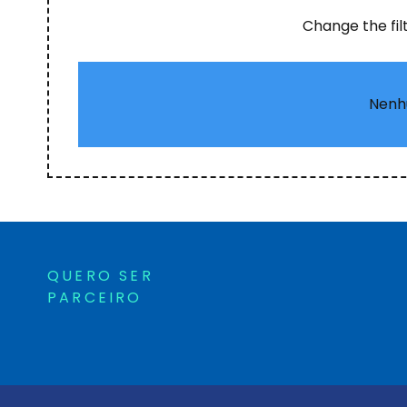
Change the fil
Nenh
QUERO SER
PARCEIRO