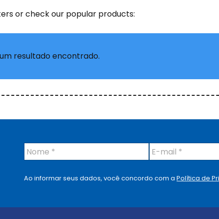
ters or check our popular products:
um resultado encontrado.
N
E
o
-
m
m
e
a
Ao informar seus dados, você concordo com a
Política de P
*
i
l
*