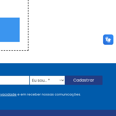
E
Cadastrar
u
s
o
rivacidade
e em receber nossas comunicações.
u
.
.
.