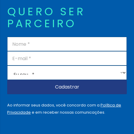
QUERO SER
PARCEIRO
N
o
m
E
e
-
*
m
E
a
u
i
s
l
o
Cadastrar
*
u
.
.
Ao informar seus dados, você concordo com a
Política de
.
Privacidade
e em receber nossas comunicações.
.
*