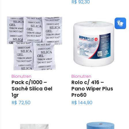
R$
92,30
Bionutren
Bionutren
Pack c/1000 –
Rolo c/ 416 –
Sachê Silica Gel
Pano Wiper Plus
1gr
Pro60
R$
72,50
R$
144,90