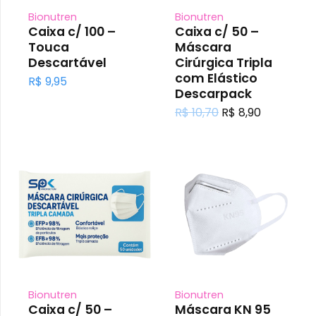
Bionutren
Bionutren
Caixa c/ 100 –
Caixa c/ 50 –
Touca
Máscara
Descartável
Cirúrgica Tripla
com Elástico
R$
9,95
Descarpack
O
O
R$
10,70
R$
8,90
preço
preço
original
atual
era:
é:
R$ 10,70.
R$ 8,90.
Bionutren
Bionutren
Caixa c/ 50 –
Máscara KN 95