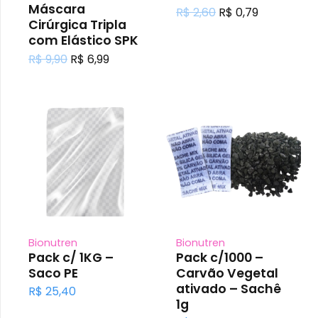
Máscara
O
O
R$
2,60
R$
0,79
Cirúrgica Tripla
preço
preço
com Elástico SPK
original
atual
O
O
era:
é:
R$
9,90
R$
6,99
preço
preço
R$ 2,60.
R$ 0,79.
original
atual
era:
é:
R$ 9,90.
R$ 6,99.
Bionutren
Bionutren
Pack c/ 1KG –
Pack c/1000 –
Saco PE
Carvão Vegetal
ativado – Sachê
R$
25,40
1g